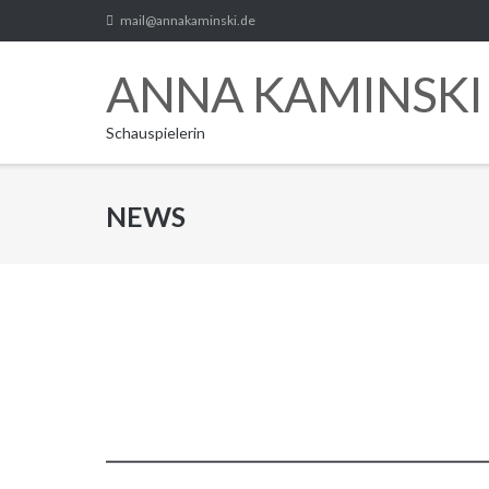
Direkt
mail@annakaminski.de
zum
Inhalt
ANNA KAMINSKI
Schauspielerin
NEWS