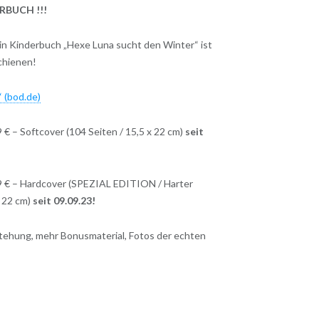
RBUCH !!!
mein Kinderbuch „Hexe Luna sucht den Winter“ ist
chienen!
 (bod.de)
 € – Softcover (104 Seiten / 15,5 x 22 cm)
seit
9 € – Hardcover (SPEZIAL EDITION / Harter
x 22 cm)
seit 09.09.23!
hung, mehr Bonusmaterial, Fotos der echten